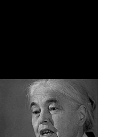
unterordnen wollte und eine eigene
Bewegung
gründete, die zum Widerstand führte.
Einige wurden hingerichtet. Die
Edelweißpiraten hatten einen großen
Lieder-Schatz. Bei der Lesung werden
Lieder zur Gitarre erklingen.
Kontakt