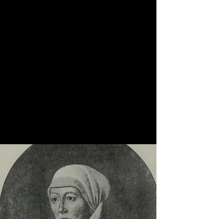
bekannt wurde, da sie zumeist ihre (Ehe)-
Männer im Widerstand unterstützten. In
diesem Vortrag geht es um Mitglieder der
weniger bekannten Widerstandsgruppe
Rote Kapelle und um den Widerstand rund
um das Attentat auf Hitler vom 20.Juli 1944.
Da die große Familie Bonhoeffer sehr viele
Opfer zu beklagen hatte, soll ihnen hier ein
besonderer Raum zukommen.
E-Mail Kontakt