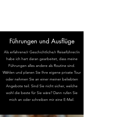
Geschichte Gesichter
geben
Führungen und Ausflüge
Als erfahrene/r Geschichtliche/r Reiseführer/in
habe ich hart daran gearbeitet, dass meine
Führungen alles andere als Routine sind.
Wählen und planen Sie Ihre eigene private Tour
oder nehmen Sie an einer meiner beliebten
Angebote teil. Sind Sie nicht sicher, welche
wohl die beste für Sie wäre? Dann rufen Sie
mich an oder schreiben mir eine E-Mail.